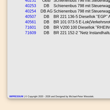
40251
ÖBB
Schienenbus 798 mit Steuerwage
40253
DB
Schienenbus 798 mit Steuerwagen
40254
DB AG
Schienenbus 798 mit Steuerwag
40507
DB
BR 221 136-5 Diesellok "EGP" A
40561
DB
BR 101 073-5 E-Lok(Verkehrsrot)
71601
DB
BR V200 100 Diesellok "RHEING
71609
DB
BR 221 152-2 "Netz Instandhaltu
IMPRESSUM
| © Copyright 2020 - 2026 and Designed by Michael-Peter Wiesiolek.