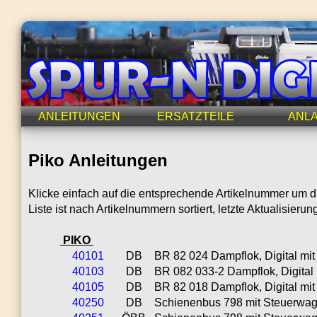
ANLEITUNGEN
ERSATZTEILE
ANL
Piko Anleitungen
Klicke einfach auf die entsprechende Artikelnummer um 
Liste ist nach Artikelnummern sortiert, letzte Aktualisieru
PIKO
40101
DB
BR 82 024 Dampflok, Digital mit 
40103
DB
BR 082 033-2 Dampflok, Digital 
40105
DB
BR 82 018 Dampflok, Digital mit 
40250
DB
Schienenbus 798 mit Steuerwagen