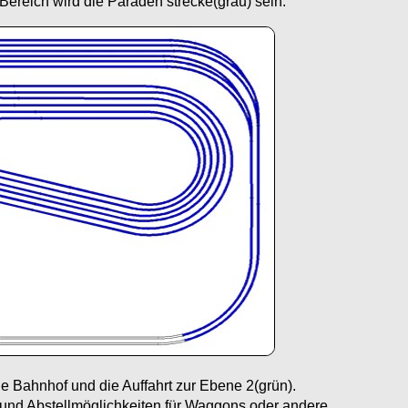
ereich wird die Paraden strecke(grau) sein.
ige Bahnhof und die Auffahrt zur Ebene 2(grün).
und Abstellmöglichkeiten für Waggons oder andere