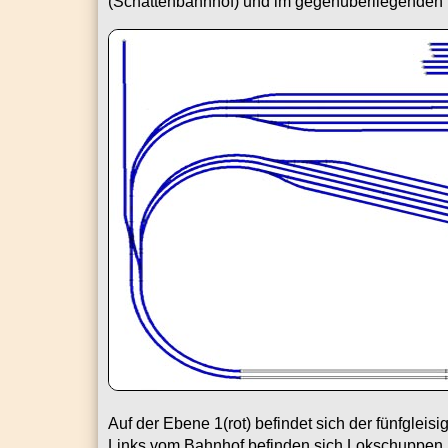
(Schattenbahnhof) und im gegenüberliegenden B
Auf der Ebene 1(rot) befindet sich der fünfgleis
Links vom Bahnhof befinden sich Lokschuppen 