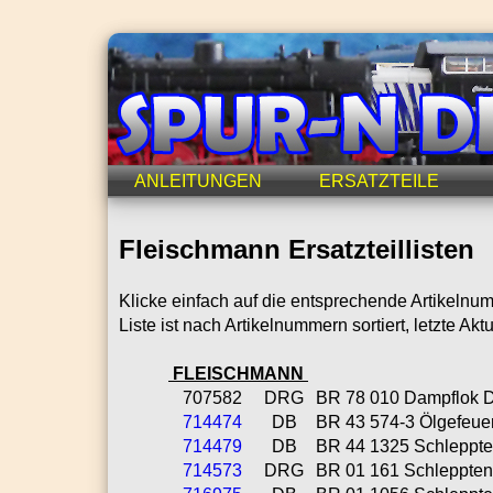
ANLEITUNGEN
ERSATZTEILE
Fleischmann Ersatzteillisten
Klicke einfach auf die entsprechende Artikeln
Liste ist nach Artikelnummern sortiert, letzte Ak
FLEISCHMANN
707582
DRG
BR 78 010 Dampflok Dig
714474
DB
BR 43 574-3 Ölgefeuert
714479
DB
BR 44 1325 Schlepptend
714573
DRG
BR 01 161 Schlepptende