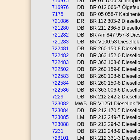
716975
DB
BR 01 1056 Schlepptend
716976
DB
BR 012 066-7 Ölgefeurt
7175
DB
BR 05 058-7 Kabinente
721086
DR
BR 112 303-2 Diesellok
721280
DB
BR 211 236-5 Diesellok 
721282
DB
BR Am 847 957-8 Diesel
721283
DB
BR V100.53 Diesellok (
722481
DB
BR 260 150-8 Diesellok 
722482
DB
BR 363 152-0 Diesellok
722483
DB
BR 363 108-6 Diesellok
722502
DB
BR 260 159-8 Diesello
722583
DB
BR 260 108-6 Diesellok
722584
DB
BR 260 150-8 Diesellok 
722586
DB
BR 363 006-6 Diesellok
7229
DB
BR 212 242-2 Diesellok
723082
MWB
BR V1251 Diesellok "Mi
723084
DB
BR 212 170-5 Diesellok 
723085
LM
BR 212 249-7 Diesellok
723088
DB
BR 212 294-3 Diesellok
7231
DB
BR 212 248-9 Diesello
723101
LM
BR 212 331-3 Diesello