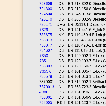
723606
DB
BR 218 392-9 Diesello
724300
DB
BR 218 156-8 Diesellok 
724504
DB
BR 245 013-8 Diesellok
725170
DB
BR 288 002-9 Diesellok
725171
DRG
BR D311.01 Diesellok (
7329
DB
BR 141 441-6 E_lok S
733675
NX
BR 110 469-4 E-Lok (bl
733873
DB
BR 112 461-6 E-Lok (ro
733877
DB
BR 110 423-1 E-Lok (bl
734607
DB
BR 111 049-3 E-Lok (L
7350
DB
BR 120 002-1 E-Lok (ro
7351
DB
BR 120 103-7 E-Lok (V
735303
DB
BR 120 160-7 E-Lok (g
7355K
DB
BR 101 005-7 E-Lok (O
735579
DB
BR 101 013-1 E-Lok "IC
7370001
DB
BR 716 002-1 Beilhack
7370013
NL
BR 363 723-3 Diesellok
67380
DB
BR 151 040-3 E-Lok (O
738001
DB
BR 151 056-9 E-Lok (Z
738005
RBH
BR 151 123-7 E-Lok (b