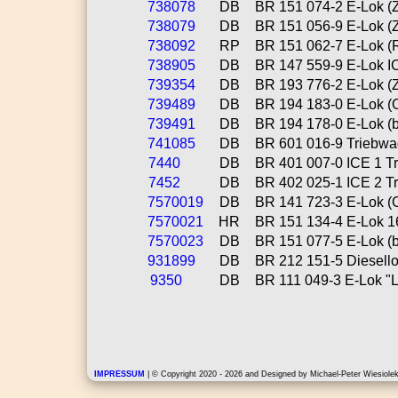
738078
DB
BR 151 074-2 E-Lok (Ze
738079
DB
BR 151 056-9 E-Lok (Ze
738092
RP
BR 151 062-7 E-Lok (Ra
738905
DB
BR 147 559-9 E-Lok IC
739354
DB
BR 193 776-2 E-Lok (Ze
739489
DB
BR 194 183-0 E-Lok (Ol
739491
DB
BR 194 178-0 E-Lok (bl
741085
DB
BR 601 016-9 Triebwag
7440
DB
BR 401 007-0 ICE 1 Tr
7452
DB
BR 402 025-1 ICE 2 Tr
7570019
DB
BR 141 723-3 E-Lok (Ori
7570021
HR
BR 151 134-4 E-Lok 162
7570023
DB
BR 151 077-5 E-Lok (bl
931899
DB
BR 212 151-5 Diesellok
9350
DB
BR 111 049-3 E-Lok "Lu
IMPRESSUM
| © Copyright 2020 - 2026 and Designed by Michael-Peter Wiesiolek