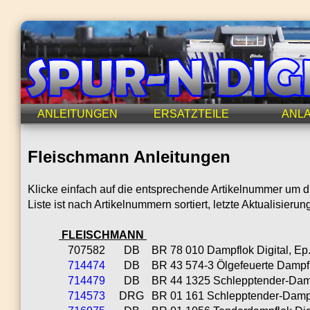
ANLEITUNGEN
ERSATZTEILE
ANL
Fleischmann Anleitungen
Klicke einfach auf die entsprechende Artikelnummer um 
Liste ist nach Artikelnummern sortiert, letzte Aktualisieru
FLEISCHMANN
707582
DB
BR 78 010 Dampflok Digital, Ep.
714474
DB
BR 43 574-3 Ölgefeuerte Dampflo
714479
DB
BR 44 1325 Schlepptender-Dampfl
714573
DRG
BR 01 161 Schlepptender-Dampflo