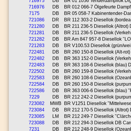
716975
DB
BR 01 1056 Tenderdampflok Digit
716976
DB
BR 012 066-7 Ölgefeurte Dampflo
7175
DB
BR 05 058-7 Kabinentender-Dam
721086
DR
BR 112 303-2 Diesellok (bordeau
721280
DB
BR 211 236-5 Diesellok (Altrot) 
721281
DB
BR 211 236-5 Diesellok (Verkehrs
721282
DB
BR Am 847 957-8 Diesellok "LOTT
721283
DB
BR V100.53 Diesellok (grün/weiß
722481
DB
BR 260 150-8 Diesellok (Alt-rot) 
722482
DB
BR 363 152-0 Diesellok (Verkehrs
722483
DB
BR 363 108-6 Diesellok (blau) Di
722502
DB
BR 260 159-8 Diesellok (Verkeh
722583
DB
BR 260 108-6 Diesellok (Ozeanbl
722584
DB
BR 260 150-8 Diesellok (purpurro
722586
DB
BR 363 006-6 Diesellok (blau) "
7229
DB
BR 212 242-2 Diesellok (purpurr
723082
MWB
BR V1251 Diesellok "Mittelweser
723084
DB
BR 212 170-5 Diesellok (Altrot) D
723085
LM
BR 212 249-7 Diesellok "Clärche
723088
DB
BR 212 294-3 Diesellok DB Cargo
7231
DB
BR 212 248-9 Diesellok (Ozean