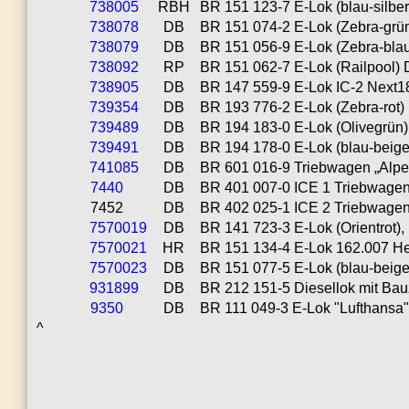
738005
RBH
BR 151 123-7 E-Lok (blau-silbe
738078
DB
BR 151 074-2 E-Lok (Zebra-grün)
738079
DB
BR 151 056-9 E-Lok (Zebra-blau)
738092
RP
BR 151 062-7 E-Lok (Railpool) D
738905
DB
BR 147 559-9 E-Lok IC-2 Next18
739354
DB
BR 193 776-2 E-Lok (Zebra-rot) 
739489
DB
BR 194 183-0 E-Lok (Olivegrün) 
739491
DB
BR 194 178-0 E-Lok (blau-beige)
741085
DB
BR 601 016-9 Triebwagen „Alpen
7440
DB
BR 401 007-0 ICE 1 Triebwagen,
7452
DB
BR 402 025-1 ICE 2 Triebwagen,
7570019
DB
BR 141 723-3 E-Lok (Orientrot), 
7570021
HR
BR 151 134-4 E-Lok 162.007 Hect
7570023
DB
BR 151 077-5 E-Lok (blau-beige)
931899
DB
BR 212 151-5 Diesellok mit Bauzu
9350
DB
BR 111 049-3 E-Lok "Lufthansa" 
^