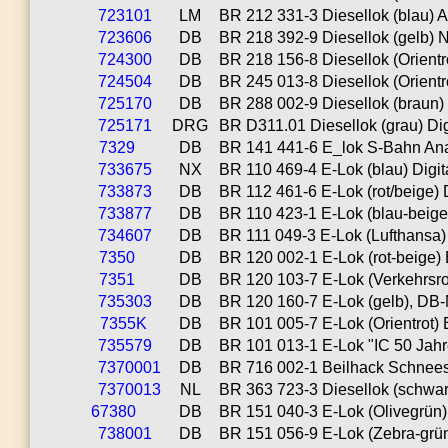
723101
LM
BR 212 331-3 Diesellok (blau) 
723606
DB
BR 218 392-9 Diesellok (gelb) 
724300
DB
BR 218 156-8 Diesellok (Orientro
724504
DB
BR 245 013-8 Diesellok (Orientr
725170
DB
BR 288 002-9 Diesellok (braun) 
725171
DRG
BR D311.01 Diesellok (grau) Digi
7329
DB
BR 141 441-6 E_lok S-Bahn Ana
733675
NX
BR 110 469-4 E-Lok (blau) Digit
733873
DB
BR 112 461-6 E-Lok (rot/beige) 
733877
DB
BR 110 423-1 E-Lok (blau-beige)
734607
DB
BR 111 049-3 E-Lok (Lufthansa)
7350
DB
BR 120 002-1 E-Lok (rot-beige) 
7351
DB
BR 120 103-7 E-Lok (Verkehrsro
735303
DB
BR 120 160-7 E-Lok (gelb), DB-N
7355K
DB
BR 101 005-7 E-Lok (Orientrot) 
735579
DB
BR 101 013-1 E-Lok "IC 50 Jahre
7370001
DB
BR 716 002-1 Beilhack Schneesc
7370013
NL
BR 363 723-3 Diesellok (schwarz)
67380
DB
BR 151 040-3 E-Lok (Olivegrün)
738001
DB
BR 151 056-9 E-Lok (Zebra-grün